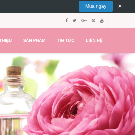
Mua ngay
Xoá
thanh
xem
trước
giao
diện