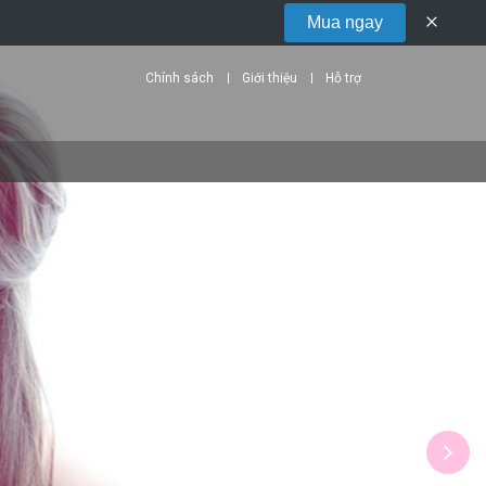
Mua ngay
Xoá
thanh
xem
trước
giao
diện