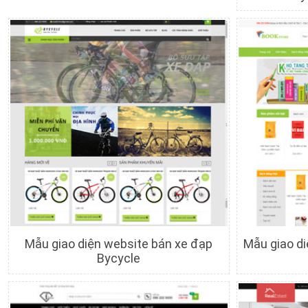
Chi tiết
Xem trước
C
Mẫu giao diện website bán xe đạp
Mẫu giao d
Bycycle
Chi tiết
Xem trước
C