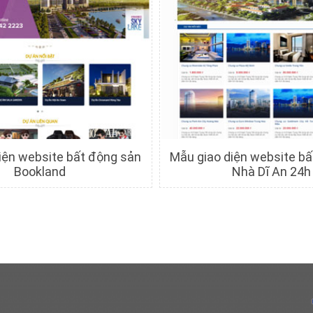
iện website bất động sản
Mẫu giao diện website b
Bookland
Nhà Dĩ An 24h
hi tiết
Xem trước
Chi tiết
Xem trướ