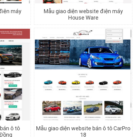
 điện máy
Mẫu giao diện website điện máy
House Ware
c
Chi tiết
Xem trước
bán ô tô
Mẫu giao diện website bán ô tô CarPro
 Đồng
18