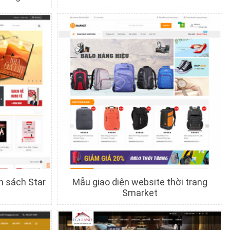
c
Chi tiết
Xem trước
n sách Star
Mẫu giao diện website thời trang
Smarket
c
Chi tiết
Xem trước