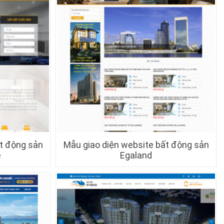
ất động sản
Mẫu giao diện website bất động sản
e
Egaland
c
Chi tiết
Xem trước