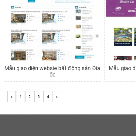
Mẫu giao diện websie bất động sản Địa
Mẫu giao d
ốc
Chi tiết
Xem trước
C
«
1
2
3
4
»