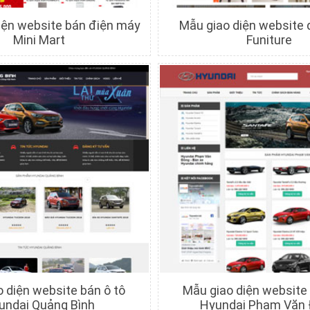
iện website bán điện máy
Mẫu giao diện website
Mini Mart
Funiture
hi tiết
Xem trước
Chi tiết
Xem trướ
 diện website bán ô tô
Mẫu giao diện website 
undai Quảng Bình
Hyundai Phạm Văn