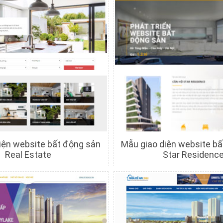
iện website bất động sản
Mẫu giao diện website b
Real Estate
Star Residenc
hi tiết
Xem trước
Chi tiết
Xem trướ