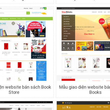
hi tiết
Xem trước
Chi tiết
Xem trướ
iện website bán sách Book
Mẫu giao diện website bá
Store
Books
hi tiết
Xem trước
Chi tiết
Xem trướ