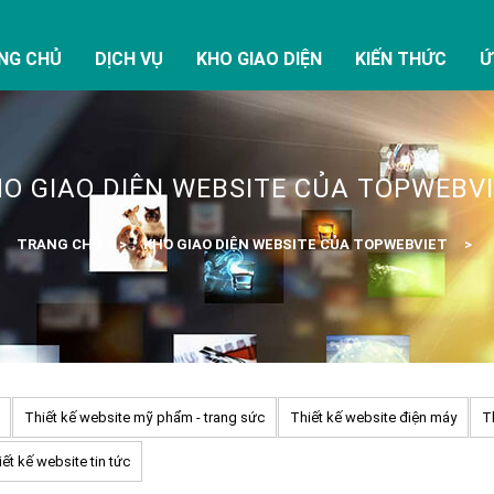
NG CHỦ
DỊCH VỤ
KHO GIAO DIỆN
KIẾN THỨC
Ứ
O GIAO DIỆN WEBSITE CỦA TOPWEBV
TRANG CHỦ
KHO GIAO DIỆN WEBSITE CỦA TOPWEBVIET
Thiết kế website mỹ phẩm - trang sức
Thiết kế website điện máy
T
ết kế website tin tức