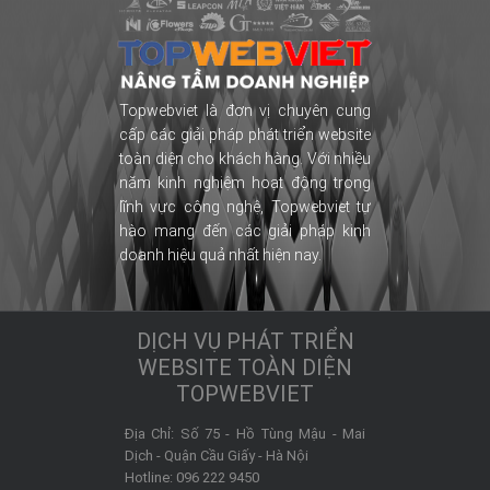
Topwebviet là đơn vị chuyên cung
cấp các giải pháp phát triển website
toàn diện cho khách hàng. Với nhiều
năm kinh nghiệm hoạt động trong
lĩnh vực công nghệ, Topwebviet tự
hào mang đến các giải pháp kinh
doanh hiệu quả nhất hiện nay.
DỊCH VỤ PHÁT TRIỂN
WEBSITE TOÀN DIỆN
TOPWEBVIET
Địa Chỉ:
Số 75 - Hồ Tùng Mậu - Mai
Dịch -
Quận Cầu Giấy
-
Hà Nội
Hotline:
096 222 9450