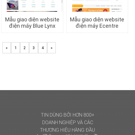
Mẫu giao diện website
Mẫu giao diện website
điện máy Blue Lynx
điện máy Ecentre
Chi tiết
Xem trước
Chi tiết
Xem trước
«
1
2
3
4
»
TIN DÙNG BỞI HƠN 800+
DOANH NGHIỆP
VÀ CÁC
THƯƠNG HIỆU HÀNG ĐẦU