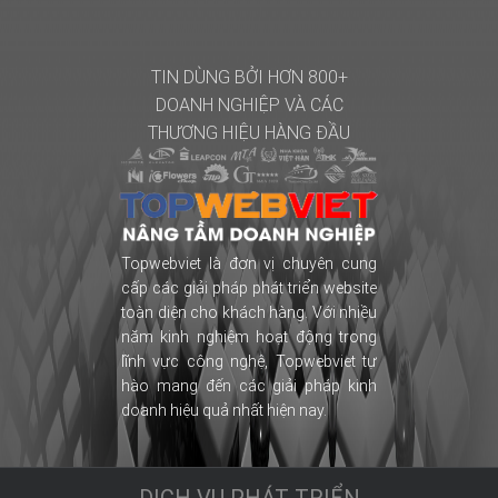
TIN DÙNG BỞI HƠN 800+
DOANH NGHIỆP
VÀ CÁC
THƯƠNG HIỆU HÀNG ĐẦU
Topwebviet là đơn vị chuyên cung
cấp các giải pháp phát triển website
toàn diện cho khách hàng. Với nhiều
năm kinh nghiệm hoạt động trong
lĩnh vực công nghệ, Topwebviet tự
hào mang đến các giải pháp kinh
doanh hiệu quả nhất hiện nay.
DỊCH VỤ PHÁT TRIỂN