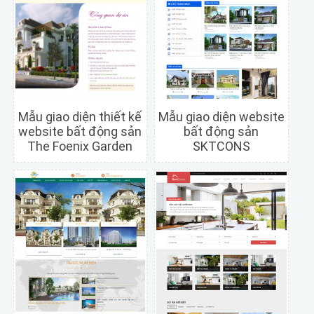
Mẫu giao diện thiết kế
Mẫu giao diện website
website bất động sản
bất động sản
The Foenix Garden
SKTCONS
Chi tiết
Xem trước
Chi tiết
Xem trước