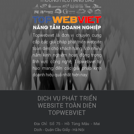
THƯƠNG HIỆU HÀNG ĐẦU
Topwebviet là đơn vị chuyên cung
cấp các giải pháp phát triển website
toàn diện cho khách hàng. Với nhiều
năm kinh nghiệm hoạt động trong
lĩnh vực công nghệ, Topwebviet tự
hào mang đến các giải pháp kinh
doanh hiệu quả nhất hiện nay.
DỊCH VỤ PHÁT TRIỂN
WEBSITE TOÀN DIỆN
TOPWEBVIET
Địa Chỉ:
Số 75 - Hồ Tùng Mậu - Mai
Dịch -
Quận Cầu Giấy
-
Hà Nội