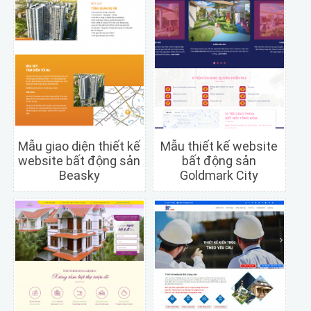
Mẫu giao diện thiết kế
Mẫu thiết kế website
website bất động sản
bất động sản
Beasky
Goldmark City
Chi tiết
Xem trước
Chi tiết
Xem trước