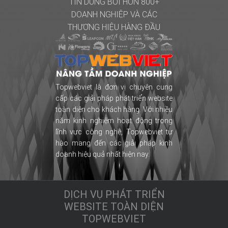
TIN DÙNG BỞI HƠN 800+
DOANH NGHIỆP
VÀ CÁC
THƯƠNG HIỆU HÀNG ĐẦU
Topwebviet là đơn vị chuyên cung
cấp các giải pháp phát triển website
toàn diện cho khách hàng. Với nhiều
năm kinh nghiệm hoạt động trong
lĩnh vực công nghệ, Topwebviet tự
hào mang đến các giải pháp kinh
doanh hiệu quả nhất hiện nay.
DỊCH VỤ PHÁT TRIỂN
WEBSITE TOÀN DIỆN
TOPWEBVIET