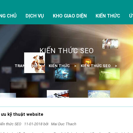
NG CHỦ
DỊCH VỤ
KHO GIAO DIỆN
KIẾN THỨC
Ứ
KIẾN THỨC SEO
TRANG CHỦ
KIẾN THỨC
KIẾN THỨC SEO
 ưu kỹ thuật website
iến thức SEO
11-01-2018 bởi
Mai Duc Thach