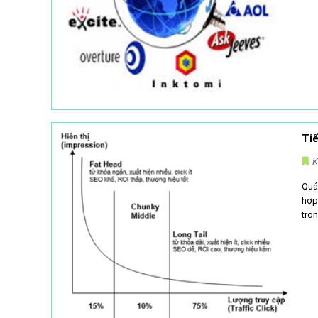
Tiế
K
Quả
hợp
tron