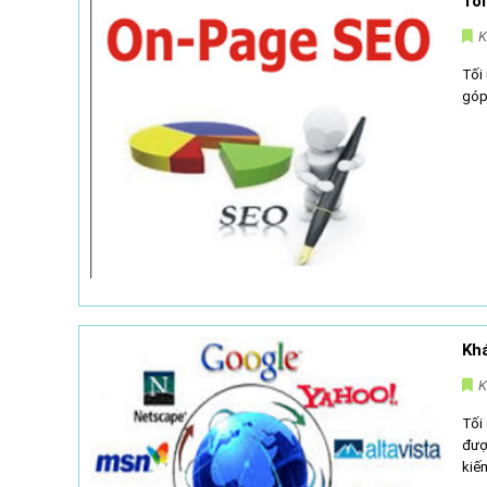
Tố
K
Tối 
góp 
Kh
K
Tối
đượ
kiế