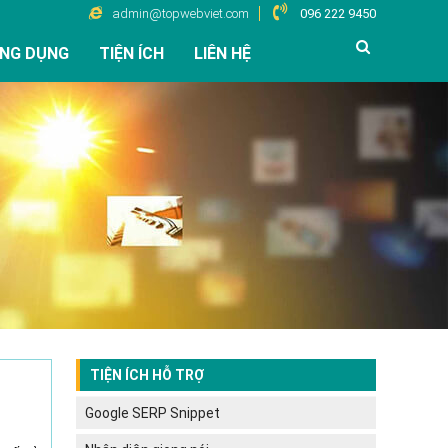
admin@topwebviet.com
096 222 9450
NG DỤNG
TIỆN ÍCH
LIÊN HỆ
TIỆN ÍCH HỖ TRỢ
Google SERP Snippet