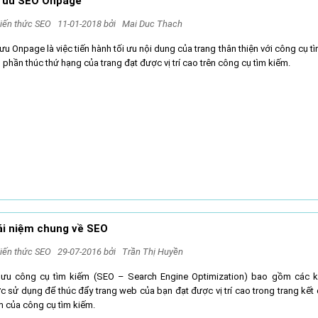
i ưu SEO Onpage
iến thức SEO
11-01-2018 bởi
Mai Duc Thach
ưu Onpage là việc tiến hành tối ưu nội dung của trang thân thiện với công cụ t
phần thúc thứ hạng của trang đạt được vị trí cao trên công cụ tìm kiếm.
ái niệm chung về SEO
iến thức SEO
29-07-2016 bởi
Trần Thị Huyền
 ưu công cụ tìm kiếm (SEO – Search Engine Optimization) bao gồm các k
c sử dụng để thúc đẩy trang web của bạn đạt được vị trí cao trong trang kết 
m của công cụ tìm kiếm.