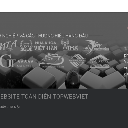
H NGHIỆP
VÀ CÁC THƯƠNG HIỆU HÀNG ĐẦU
------------
T
ph
Vớ
v
gi
WEBSITE TOÀN DIỆN TOPWEBVIET
Giấy
-
Hà Nội