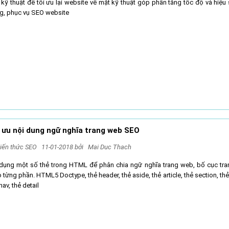
kỹ thuật để tối ưu lại website về mặt kỹ thuật góp phần tăng tốc độ và hiệu 
ng, phục vụ SEO website
 ưu nội dung ngữ nghĩa trang web SEO
iến thức SEO
11-01-2018 bởi
Mai Duc Thach
dụng một số thẻ trong HTML để phân chia ngữ nghĩa trang web, bố cục tr
 từng phần. HTML5 Doctype, thẻ header, thẻ aside, thẻ article, thẻ section, thẻ
nav, thẻ detail