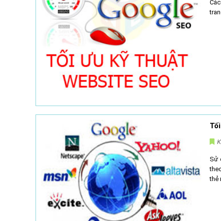
Các 
tra
Tối
K
Sử 
theo
thẻ 