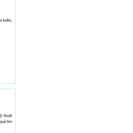
ìm kiếm,
ỹ thuật
quả tìm