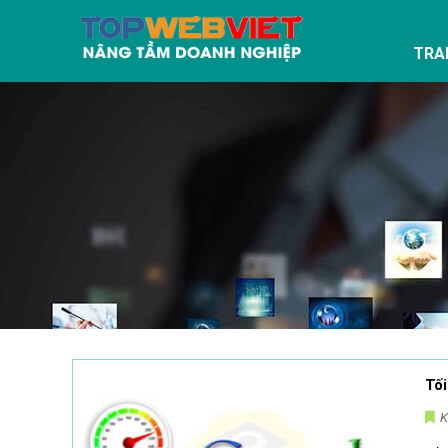
TRA
Tối
K