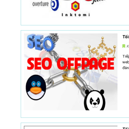
Tố
K
Tiế
web
đán